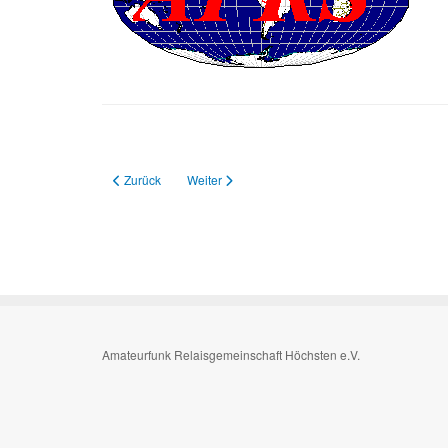
Vorheriger Beitrag: DSTAR
Nächster Beitrag: 2m FM Relais
Zurück
Weiter
Amateurfunk Relaisgemeinschaft Höchsten e.V.