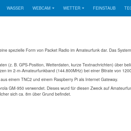
WASSER
WEBCAM
WETTER
FEINSTAUB
TE
t eine spezielle Form von Packet Radio im Amateurfunk dar. Das Sys
aten (z. B. GPS-Position, Wetterdaten, kurze Textnachrichten) über be
zen im 2-m-Amateurfunkband (144.800MHz) bei einer Bitrate von 1200 B
 aus einem TNC2 und einem Raspberry Pi als Internet Gateway.
orola GM-950 verwendet. Dieses wurd für diesen Zweck auf Amateurfu
lcher sich ca. 8m über Grund befindet.