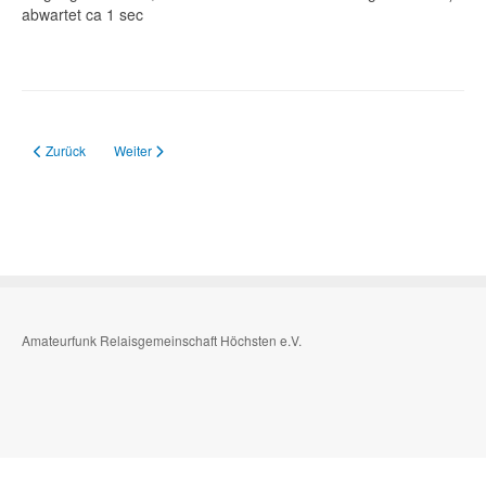
abwartet ca 1 sec
Vorheriger Beitrag: Feinstaub Messwerte
Nächster Beitrag: Multimode Realis MMDM
Zurück
Weiter
Amateurfunk Relaisgemeinschaft Höchsten e.V.